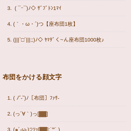
( ¯ｰ¯)ﾉ◇ ｻﾞﾌﾞﾄﾝ1ﾏｲ
(｀・ω・´)つ【座布団1枚】
(|||`□´|||;;)ﾉ◇ ﾔﾏﾀﾞく~ん座布団1000枚♪
布団をかける顔文字
( ﾉ˘-˘)ﾉ［布団］ﾌｧｻ-
(っ´∀｀)っ[▓▓]
(๑´-ω-)੭ｿｯ[▓▓];˙꒳˙ )