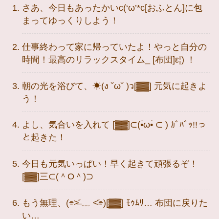
さあ、今日もあったかいc(‘ω’*c[おふとん]に包
まってゆっくりしよう！
仕事終わって家に帰っていたよ！やっと自分の
時間！最高のリラックスタイム_ [布団]ε¦) ！
朝の光を浴びて、☀(ง ˘ω˘ )ว[▓▓] 元気に起きよ
う！
よし、気合いを入れて [▓▓]⊂(•̀ω•́ ⊂ ) ｶﾞﾊﾞｯ!!っ
と起きた！
今日も元気いっぱい！早く起きて頑張るぞ！
[▓▓]三⊂(＾O＾)⊃
もう無理、(⌯˃̶᷄ ﹏ ˂̶᷄⌯)[▓▓] ﾓｩﾑﾘ… 布団に戻りた
い…