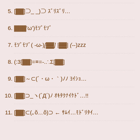
[▓▓]⊃_ _)⊃ ｽﾞﾘｽﾞﾘ…
▓▓▓’ω’)ﾓｿﾞﾓｿﾞ
ﾓｿﾞﾓｿﾞ( -ω-)
[▓▓] |▓▓| (-
-)zzz
(:3[▓▓]=≡=-.∴Σ[▓▓]
[▓▓]～⊂(´・ω・｀)ﾉﾉ ﾖｲｼｮ…
[▓▓]⊃_ヽ(`Д´)ﾉ ｵｷﾀｸﾅｲｹﾄﾞ…!!
[▓▓]⊂(｡ŏ﹏ŏ)⊃ ← ｻﾑｲ…ﾓﾄﾞﾘﾀｲ…