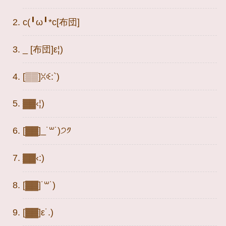
c(╹ω╹*c[布団]
_ [布団]ε¦)
[▒▒]ꇤꒊ:`)
▓▓‹¦)
[▓▓]_˙꒳˙)੭༡
▓▓‹:)
[▓▓]˙꒳˙)
[▓▓]ε˙.)