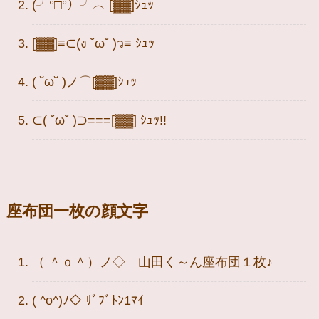
(╯°□°）╯︵ [▓▓]ｼｭｯ
[▓▓]≡⊂(ง ˘ω˘ )ว≡ ｼｭｯ
( ˘ω˘ )ノ⌒[▓▓]ｼｭｯ
⊂( ˘ω˘ )⊃===[▓▓] ｼｭｯ!!
座布団一枚の顔文字
（ ＾ｏ＾）ノ◇ 山田く～ん座布団１枚♪
( ^o^)ﾉ◇ ｻﾞﾌﾞﾄﾝ1ﾏｲ