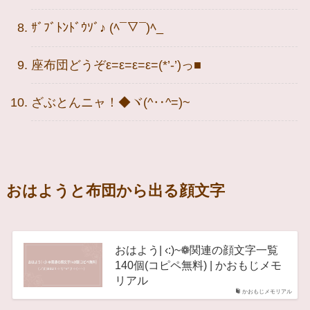
ｻﾞﾌﾞﾄﾝﾄﾞｳｿﾞ♪ (ﾍ¯▽¯)ﾍ_
座布団どうぞε=ε=ε=ε=(*’-’)っ■
ざぶとんニャ！◆ヾ(^‥^=)~
おはようと布団から出る顔文字
おはよう| ‹:)~❁関連の顔文字一覧
140個(コピペ無料) | かおもじメモ
リアル
かおもじメモリアル