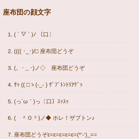
座布団の顔文字
( ´ ▽ ` )ﾉ 〔口〕
(((( ･_･)/□ 座布団どうぞ
(。･＿･)ノ◇ 座布団どうぞ
ｻｯ (( □ゝ(-_- ) ｻﾞﾌﾞﾄﾝﾄﾘｱｹﾞｯ
(っ´ω｀)っ〔口〕ｽｯｽｯ
( ＾Ｏ＾)ノ◆ ホレ！ザブトン♪
座布団どうぞε=ε=ε=ε=ε=(*’-‘)_==