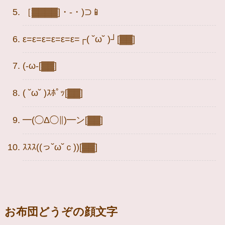
［▓▓▓▓]・-・)⊃📱
ε=ε=ε=ε=ε=ε=┌( ˘ω˘ )┘[▓▓]
(-ω-[▓▓]
( ˘ω˘ )ｽﾎﾟｯ[▓▓]
━(◯Δ◯∥)━ン[▓▓]
ｽｽｽ((っ˘ω˘ｃ))[▓▓]
お布団どうぞの顔文字