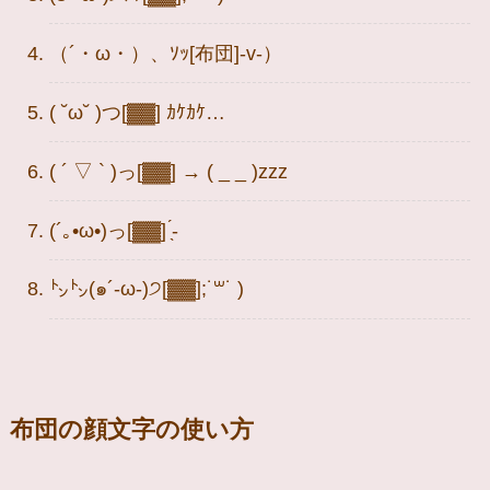
（´・ω・）、ｿｯ[布団]-v-）
( ˘ω˘ )つ[▓▓] ｶｹｶｹ…
( ´ ▽ ` )っ[▓▓] → ( _ _ )zzz
(´｡•ω•)っ[▓▓] ̖́-
㌧㌧(๑´-ω-)੭[▓▓];˙꒳˙ )
布団の顔文字の使い方