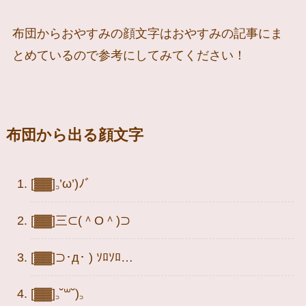
布団からおやすみの顔文字はおやすみの記事にま
とめているので参考にしてみてください！
布団から出る顔文字
[▓▓]꜆’ω’)ﾉ゛
[▓▓]三⊂(＾O＾)⊃
[▓▓]⊃･д･ ) ｿﾛｿﾛ…
[▓▓]꜆˘꒳˘)꜆