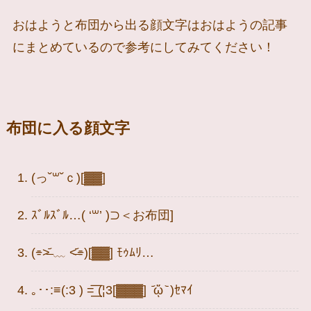
おはようと布団から出る顔文字はおはようの記事
にまとめているので参考にしてみてください！
布団に入る顔文字
(っ˘꒳˘ｃ)[▓▓]
ｽﾞﾙｽﾞﾙ…( ‘꒳​’ )⊃＜お布団]
(⌯˃̶᷄ ﹏ ˂̶᷄⌯)[▓▓] ﾓｩﾑﾘ…
｡･･:≡(:3 ) =͟͟͞͞ (¦3[▓▓▓] ᷄ᾥ ᷅ )ｾﾏｲ