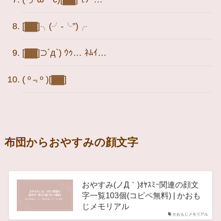
[▓▓]╮(╯-╰”)╭
[▓▓]⊃´д`) ｳｩ… ﾈﾑｲ…
( º﹃º )[▓▓]
布団からおやすみの顔文字
おやすみ(ノД｀)ｵﾔｽﾐｰ関連の顔文
字一覧103個(コピペ無料) | かおも
じメモリアル
かおもじメモリアル