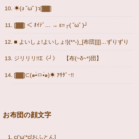
☀(ง ˘ω˘ )ว[▓▓]
[▓▓] ＜ ｵｲﾃﾞ… → ε=┌( ˘ω˘ )┘
■ よいしょ!よいしょ!}(*^-)_[布団]]]]…ずりずり
ジリリリ!!Σ《┘》 【布(~δ~*)団】
[▓▓]⊂(๑•̀ㅁ•́๑)☀ ｱｻﾀﾞｰ!!
お布団の顔文字
c(‘ω’*c[おふとん]