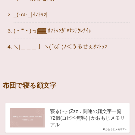
_(･ω･_|ｵﾌﾄｩﾝ|
(・꒳​・)っ[▓▓]ｵﾌﾄｩﾝｶﾞﾊﾅｼﾃｸﾚﾅｲ♪
＼|＿＿＿亅 ヽ( ˘ω˘ )ﾉ＜うるせぇｵﾌﾄｩﾝ
布団で寝る顔文字
寝る( ᵕ·̮ᵕ )Zzz…関連の顔文字一覧
72個(コピペ無料) | かおもじメモリ
アル
かおもじメモリアル