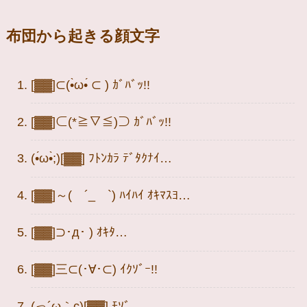
布団から起きる顔文字
[▓▓]⊂(•̀ω•́ ⊂ ) ｶﾞﾊﾞｯ!!
[▓▓]⊂(*≧▽≦)⊃ ｶﾞﾊﾞｯ!!
(•́ω•̀;)[▓▓] ﾌﾄﾝｶﾗ ﾃﾞﾀｸﾅｲ…
[▓▓]～( ´_ゝ`) ﾊｲﾊｲ ｵｷﾏｽﾖ…
[▓▓]⊃･д･ ) ｵｷﾀ…
[▓▓]三⊂(･∀･⊂) ｲｸｿﾞｰ!!
(っ´ω｀c)[▓▓] ﾓｿﾞ…