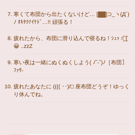
寒くて布団から出たくないけど… [▓▓]⊃_ヽ(Д´)
ﾉ ｵｷﾀｸﾅｲｹﾄﾞ…!! 頑張る！
疲れたから、布団に滑り込んで寝るね！ｼｭｯ =͟͟͞͞ (
😀 ..zzZ
寒い夜は一緒にぬくぬくしよう( ﾉ˘-˘)ﾉ［布団］
ﾌｧｻ-
疲れたあなたに (((( ･･)/□ 座布団どうぞ！ゆっく
り休んでね。