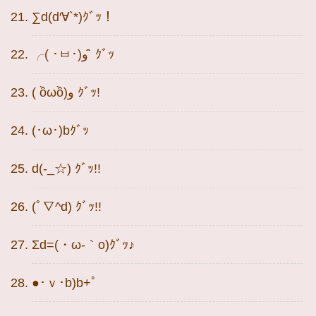
∑d(d′∀`*)ｸﾞｯ！
╭( ･ㅂ･)و ̑̑ ｸﾞｯ
( ồωồ)و ｸﾞｯ!
(･ω･)bｸﾞｯ
d(-_☆) ｸﾞｯ!!
(ﾟ∇^d) ｸﾞｯ!!
Σd=(・ω-｀o)ｸﾞｯ♪
●･ｖ･b)b+ﾟ