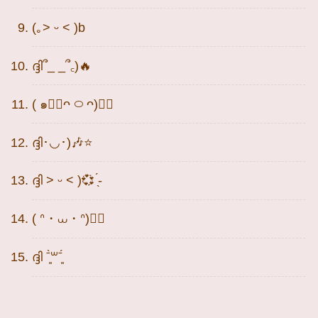
(｡˃ ᵕ ˂ )b
ദ്ദി՞_ _՞꜀)🔥
( ๑👍🏻ᴖ ࿀ ᴖ)👍🏻
ദ്ദി･◡･)🎶⭐
ദ്ദി ˃ ᵕ ˂ )💞 ̖́-
( ᐢ・⩊・ᐢ)👍🏻
ദ്ദി ˉ͈̀꒳ˉ͈́