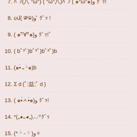
ﾊﾟﾝ(八 °ω°) ( °ω°八)ﾊﾟﾝ ( ๑°ω°๑)و ｸﾞｯ!
ʋմ( ᵒ̴̶̷᷄^ᵒ̴̶̷᷅ )و ̑̑ ｸﾞｯ !
( ๑･ิ∀･ิ๑)و ｸﾞｯ!ﾟ
( bﾟ³ﾟ)bﾟ³ﾟ)bﾟ³ﾟ)b
‪(๑•̀⌄ｰ́๑)b
Σｄ(ﾟ;益;ﾟｄ)
( ๑•́ㅅ•̀๑)و ｸﾞｯ!
*(„◕᎑◕„)⸝⸝꙳ｸﾞｯ
(* ｰ̀ ֊ ｰ́ )و✧