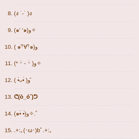
(ง ˙-˙ )ง
(๑’ ‘๑)و✧
( ๑･ิ∀･ิ๑)و
(* ｰ̀ ֊ ｰ́ )و✧
( •̀ᴗ•́ )و ̑̑
ᕦ(ò_óˇ)ᕤ
(๑•̀ •́)و✧.ﾟ
.+:｡(･ω･)bﾟ.+:｡