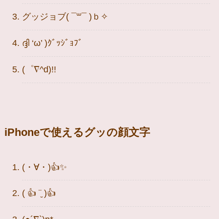
グッジョブ( ¯꒳¯ )ｂ✧
ദ്ദി ‘ω’ )ｸﾞｯｼﾞｮﾌﾞ
(゜∇^d)!!
iPhoneで使えるグッの顔文字
(・∀・)👍✨
( 👍 ¨̮ )👍