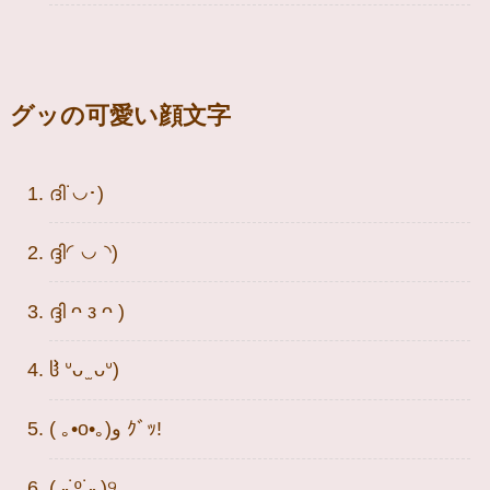
グッの可愛い顔文字
ദി˙◡･)
ദ്ദി‎◜◡◝)
ദ്ദി ᴖ ᴈ ᴖ )
ჱ̒ ᐡᴗ ̫ ᴗᐡ)
( ｡•o•｡)و ｸﾞｯ!
( ˶˙º˙˶ )୨