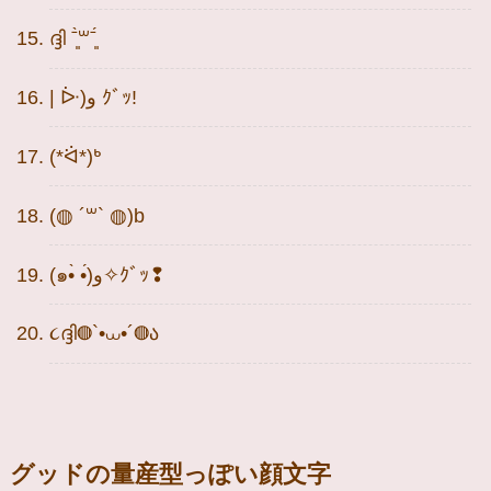
ദ്ദി ˉ͈̀꒳ˉ͈́
| ᐕ)و ｸﾞｯ!
(*ᐛ*)ᒃ
(◍ ´꒳` ◍)b
(๑•̀ •́)و✧ｸﾞｯ❢
૮ദ്ദി◍`•⩊•´◍ა
グッドの量産型っぽい顔文字