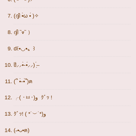
(ദ്ദി •̀ω •́ )✧
ദ്ദി ῀ᢦ῀ ）
d꒰•◡•〟꒱
ჱ̒⸝⸝•̀֊•́⸝⸝)‪ ̖́–
(՞ •̀֊•́՞)ฅ
╭( ･ㅂ･)و ｸﾞｯ !
ｸﾞｯ! ( *˙︶˙*)و
(˶•ᴗ•ฅ)