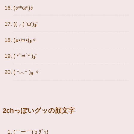
(ง*ºωº)ง
((╭( ‘ω’)و ̑̑
(๑•ㅂ•)و✧
( *´ㅂ`* )و ̑̑
( ｰ̀︿ｰ́ )و ✧
2chっぽいグッの顔文字
(￣ー￣)ｂｸﾞｯ!