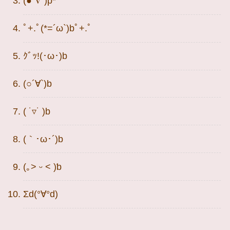
(●´∇`)p*
ﾟ+.ﾟ(*=´ω`)bﾟ+.ﾟ
ｸﾞｯ!(･ω･)b
(○´∀`)b
( ˙▿︎˙ )b
(｀･ω･´)b
(｡˃ ᵕ ˂ )ƅ
Σd(°∀°d)