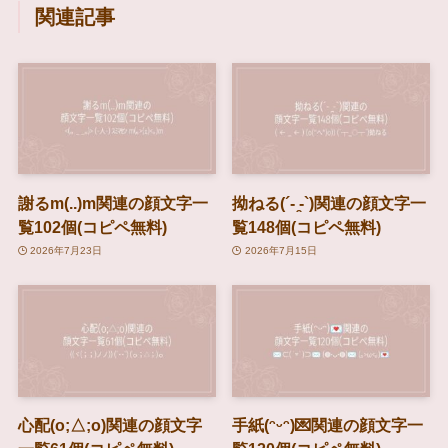
関連記事
謝るm(..)m関連の顔文字一
拗ねる(´- ̯-`)関連の顔文字一
覧102個(コピペ無料)
覧148個(コピペ無料)
2026年7月23日
2026年7月15日
心配(o;△;o)関連の顔文字
手紙(ᵔᵕᵔ)💌関連の顔文字一