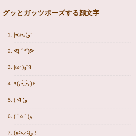
グッとガッツポーズする顔文字
|•ω•｡)و”
ᕙ( ˘ ³˘)ᕗ
|ω･)و ̑̑༉
٩(｡•́‿•̀｡)۶
( ᐛ )و
( ˊㅿˋ )و
(๑˃̵ᴗ˂̵)و !