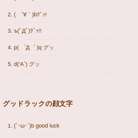
( ´∀｀)bｸﾞｯ!
ъ(ﾟДﾟ)ｸﾞｯ!!
p( ゜Д゜ )q グッ
d(‘A`) グッ
グッドラックの顔文字
(´･ω･`)b good luck