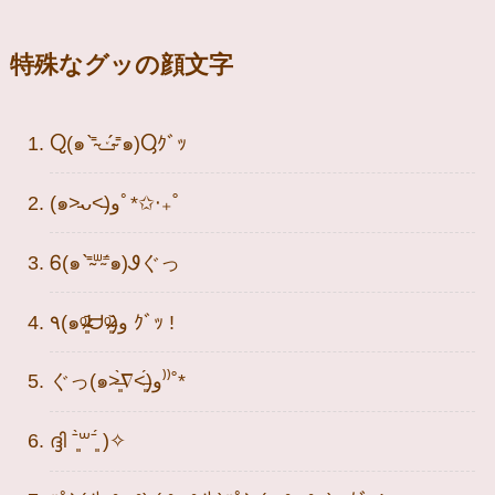
特殊なグッの顔文字
Ⴍ(๑ ⁼̴̀ݖ⁼̴́๑)Ⴓｸﾞｯ
(๑˃̵ᴗ˂̵)وﾟ*✩‧₊˚
Ꮾ(๑ ⁼̴̀ᐜ⁼̴́๑)Ꮽぐっ
٩(๑ᵒ̴̶̷͈᷄ᗨᵒ̴̶̷͈᷅)و ｸﾞｯ !
ぐっ(๑˃̶͈̀∇˂̶͈́)و⁾⁾˚*
ദ്ദി ˉ͈̀꒳ˉ͈́ )✧