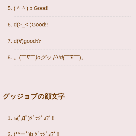
(＾＾)ｂGood!
d(>_< )Good!!
d(∀)good☆
。(￣∇￣
)oグッド!!d(
￣∇￣)。
グッジョブの顔文字
ъ(ﾟДﾟ)ｸﾞｯｼﾞｮﾌﾞ!!
(*^ーﾟ)b ｸﾞｯｼﾞｮﾌﾞ!!