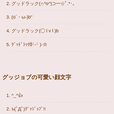
グッドラック(∩^o^)⊃━☆ﾟ.*･｡
(o´・ω-)b”
グッドラック(◯ l v l )b
ｸﾞｯﾄﾞﾗｯｸჱ̒ｰ̀֊ｰ́ )-☆
グッジョブの可愛い顔文字
^_^👍
ъ(ﾟДﾟ)ｸﾞｯｼﾞｮﾌﾞ!!