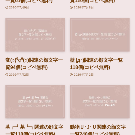
一覧61個(コピペ無料)
覧120個(コピペ無料)
2026年7月9日
2026年7月8日
変(○)⁰⍜⁰(○)関連の顔文字一
壁 |д･)関連の顔文字一覧
覧94個(コピペ無料)
118個(コピペ無料)
2026年7月2日
2026年7月2日
墓┏┛墓┗┓関連の顔文字
動物Ｕ･J･Ｕ関連の顔文字
一覧118個(コピペ無料)
一覧248個(コピペ無料)