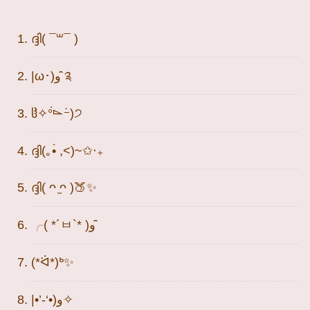
ദ്ദി( ¯꒳¯ )
|ω･)و ̑̑༉
ჱ̒✧°́⌳ｰ́)੭
ദ്ദി(｡•̀ ,<)~✩‧₊
ദ്ദി( ᴖ ̫ᴖ )🍑✨
╭( *´ㅂ`* )و ̑̑
(*ᐛ*)ᒃ✨
‎|•’-‘•)و✧