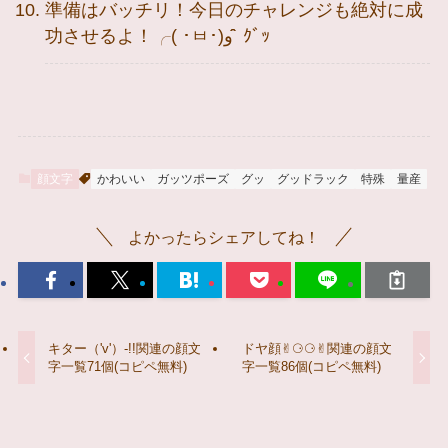
準備はバッチリ！今日のチャレンジも絶対に成
功させるよ！╭( ･ㅂ･)و ̑̑ ｸﾞｯ
顔文字
かわいい
ガッツポーズ
グッ
グッドラック
特殊
量産
よかったらシェアしてね！
キター（'v'）-!!関連の顔文
ドヤ顔✌︎︎︎⚆⚆︎︎︎︎✌︎関連の顔文
字一覧71個(コピペ無料)
字一覧86個(コピペ無料)