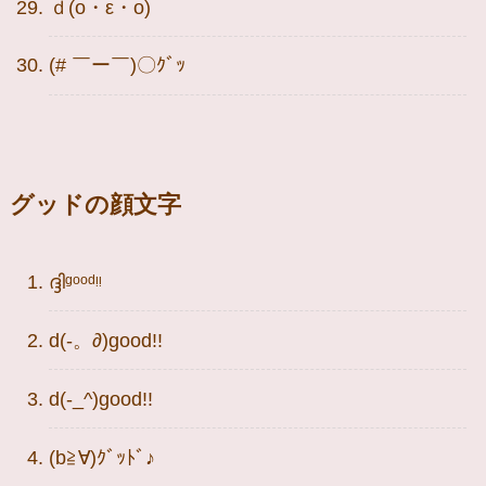
ｄ(o・ε・o)
(# ￣ー￣)〇ｸﾞｯ
グッドの顔文字
ദ്ദിᵍᵒᵒᵈᵎᵎ
d(-。∂)good!!
d(-_^)good!!
(b≧∀)ｸﾞｯﾄﾞ♪