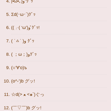
|•ω•｡)و”ｸﾞｯ
Σd(･ω･´)ｸﾞｯ
((╭( ‘ω’)و ̑̑ｸﾞｯ!
( ˊㅿˋ )و ｸﾞｯ
( ；ω；)وｸﾞｯ
(○’∀’o)ъ
(o^-‘)b グッ!
☆d(> ﻌ <๑`)ぐっ
(￣▽￣)b グッ!