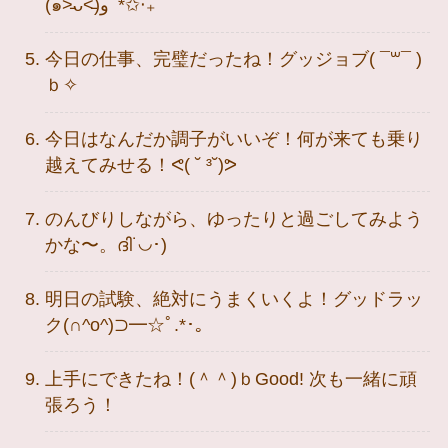
(๑˃̵ᴗ˂̵)وﾟ*✩‧₊˚
今日の仕事、完璧だったね！グッジョブ( ¯꒳¯ )
ｂ✧
今日はなんだか調子がいいぞ！何が来ても乗り
越えてみせる！ᕙ( ˘ ³˘)ᕗ
のんびりしながら、ゆったりと過ごしてみよう
かな〜。ദി˙◡･)
明日の試験、絶対にうまくいくよ！グッドラッ
ク(∩^o^)⊃━☆ﾟ.*･｡
上手にできたね！(＾＾)ｂGood! 次も一緒に頑
張ろう！