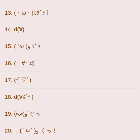
(・ω・)bｸﾞｯ！
d(∀)
‎(
˙ω˙
)و ｸﾞｯ
(ゝ∀･`d)
(*ﾟ▽ﾟ)ゞ
d(∀≦`* )
(•̀ᴗ•́)و ̑̑ぐっ
╭( `ㅂ´ )و ぐっ！！