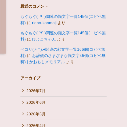
最近のコメント
もぐもぐ( ˙༥˙ )関連の顔文字一覧145個(コピペ無
料)
に
rieno-kaomoji
より
もぐもぐ( ˙༥˙ )関連の顔文字一覧145個(コピペ無
料)
に
ひよこちゃん
より
ペコリ(ㅅ˘˘).+関連の顔文字一覧166個(コピペ無
料)
に
お辞儀のさまざまな顔文字45個(コピペ無
料) | かおもじメモリアル
より
アーカイブ
2026年7月
2026年6月
2026年5月
2026年4月