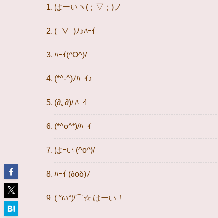
はーいヽ(；▽；)ノ
(¯∇¯)ﾉ♪ﾊｰｲ
ﾊｰｲ(^O^)/
(*^-^)ﾉﾊｰｲ♪
(∂｡∂)/ ﾊｰｲ
(*^o^*)/ﾊｰｲ
はｰい (^o^)/
ﾊｰｲ (δoδ)ﾉ
( °ω°)/⌒☆ はーい！