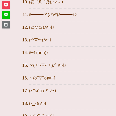
(@゜Д゜@)ノﾊ～ｨ
ﾊ━━━ヾ(｡º∀º)ﾉ━━━ｲ♡
(≧∇≦)ﾉﾊｰｲ♪
(*^▽^*)ﾉﾊｰｲ
ﾊｰｲ (σoσ)ﾉ
ヾ(＊>▽<＊)ﾉﾞ ﾊｰｲ♪
＼(o¯∇¯o)/ﾊｰｲ
(ง ˘ω˘ )ว ﾉﾞ ﾊｰｲ
(･_･)/ ﾊｰｲ