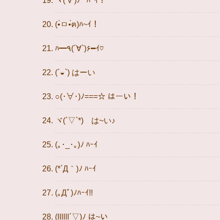
ヽ(´v`)ﾉﾞ ﾊｰｲ！
(•̀ㅁ•́ฅ)ﾊ~ｲ！
ﾊ━٩(´∀`)۶━ｲ♡
(´◒`) はーい
○(･∀･)ﾉ===☆ はーい！
ヾ(´▽`*)ゝは~い♪
(｡･_･｡)ﾉ ﾊｰｲ
(*´Д｀)ﾉ ﾊｰｲ
(｡Дﾟ)ﾉﾊｰｲ!!
(llllll´▽)ﾉ は~い