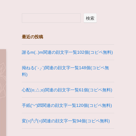
検索
最近の投稿
謝るm(..)m関連の顔文字一覧102個(コピペ無料)
拗ねる(´- ̯-`)関連の顔文字一覧148個(コピペ無
料)
心配(o;△;o)関連の顔文字一覧61個(コピペ無料)
手紙(ᵔᵕᵔ)💌関連の顔文字一覧120個(コピペ無料)
変(○)⁰⍜⁰(○)関連の顔文字一覧94個(コピペ無料)