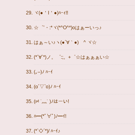
ヾ(●＇I＇●)ﾊｰｨ!!
☆゜’・:*ヾ(*^O^*)oはぁーいっ♪
はぁ～い♪ヽ(●´∀｀●)ゞ^ ヾ☆
(*´∀`*)ノ。゜:;。+゜☆はぁぁぁい☆
(｡–)ﾉ ﾊｰｲ
(o´▽`o)ﾉ ﾊｰｲ
(ꗯ ˙灬˙ )ﾉはーい!
ﾊ━(*ﾟ∀ﾟ)ﾉ━ｲ!
(*`◇´*)/ ﾊｰｲ♪