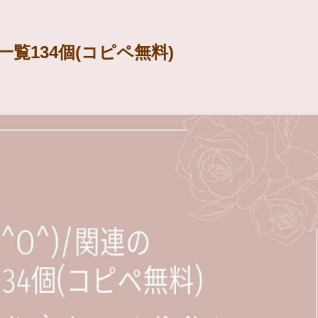
一覧134個(コピペ無料)