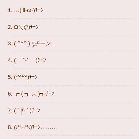
…(lll-ω-)ﾁｰﾝ
Ω＼ζ°)ﾁｰﾝ
( ꒪꒫꒪ ) ༘チーン…
( ˘-˘ )ﾁｰﾝ
(*꒪꒫꒪)ﾁｰﾝ
┏ ( ┓ .-. )┓ﾁｰﾝ
( ´ ཫ ` )ﾁｰﾝ
(›꒪⌓︎꒪‹)ﾁｰﾝ………