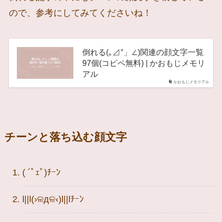
ので、参考にしてみてくださいね！
倒れる(｡⊿°」∠)関連の顔文字一覧
97個(コピペ無料) | かおもじメモリ
アル
かおもじメモリアル
チーンと落ち込む顔文字
( ´ﾟｪﾟ)ﾁｰﾝ
l||l(›ଳдଳ‹)l||lﾁｰﾝ