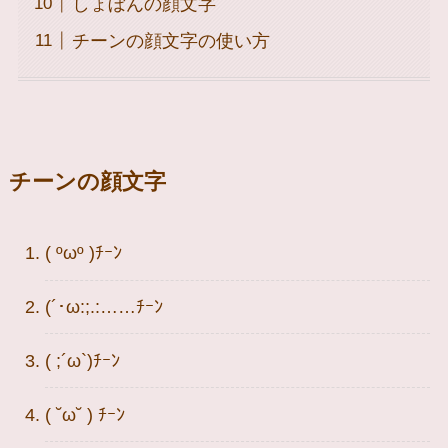
しょぼんの顔文字
チーンの顔文字の使い方
チーンの顔文字
( ºωº )ﾁｰﾝ
(´･ω:;.:……ﾁｰﾝ
( ;´ω`)ﾁｰﾝ
( ˘ω˘ ) ﾁｰﾝ