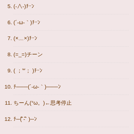
(-∧-)ﾁｰﾝ
(´-ω-｀)ﾁｰﾝ
(×﹏×)ﾁｰﾝ
(=_=)チーン
( ；꒳​； )ﾁｰﾝ
ﾁ───(´-ω-｀)───ﾝ
ちーん(°ω。)←思考停止
ﾁ─( ิ- ิ )─ﾝ