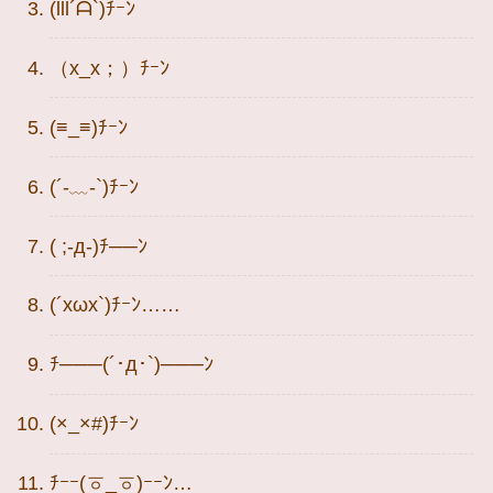
(lll´ᗩ`)ﾁｰﾝ
（x_x；）ﾁｰﾝ
(≡_≡)ﾁｰﾝ
(´-﹏-`)ﾁｰﾝ
( ;-д-)ﾁ──ﾝ
(´xωx`)ﾁｰﾝ……
ﾁ───(´･д･`)───ﾝ
(×_×#)ﾁｰﾝ
ﾁｰｰ(ㆆ_ㆆ)ｰｰﾝ…