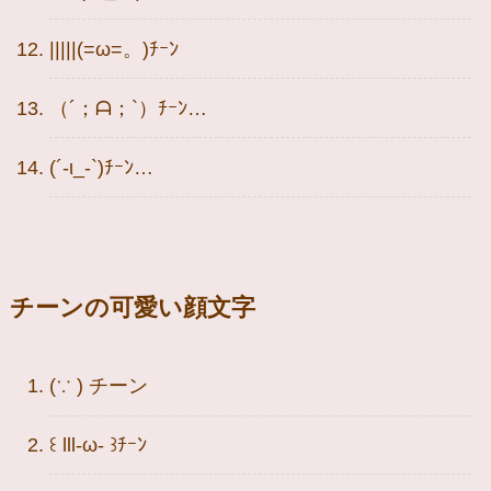
|||||(=ω=。)ﾁｰﾝ
（´；ᗩ；`）ﾁｰﾝ…
(´-ι_-`)ﾁｰﾝ…
チーンの可愛い顔文字
(∵ ) チーン
꒰ lll-ω- ꒱ﾁｰﾝ