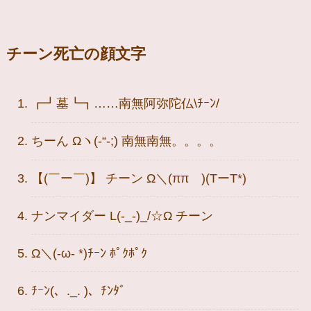
チーン死亡の顔文字
┏┛墓┗┓……南無阿弥陀仏\ﾁｰﾝ/
ちーん Ωヽ(-“-;) 南無南無。。。。
【(￣ー￣)】 チーン Ω＼(ππ )(TーT*)
ナンマイダー L(-_-)_/☆Ω チーン
Ω＼(-ω- *)ﾁｰﾝ ﾎﾟｸﾎﾟｸ
ﾁｰﾝ(、._. )、ﾁﾝﾀﾞ