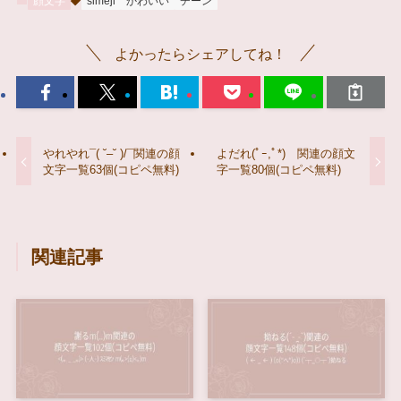
顔文字
simeji
かわいい
チーン
よかったらシェアしてね！
やれやれ¯( ˘–˘ )/¯関連の顔
よだれ(ﾟｰ,ﾟ*)ゞ関連の顔文
文字一覧63個(コピペ無料)
字一覧80個(コピペ無料)
関連記事