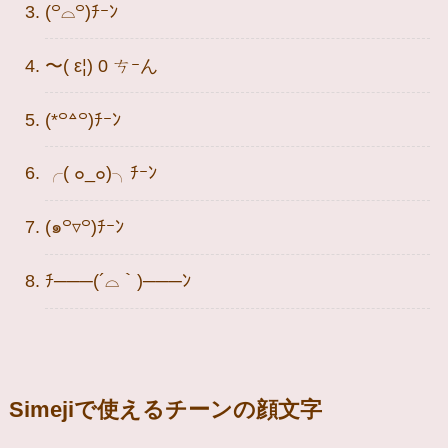
(꒪⌓꒪)ﾁｰﾝ
〜( ε¦) 0 ㄘｰん
(*꒪꒫꒪)ﾁｰﾝ
╭( ๐_๐)╮ﾁｰﾝ
(๑꒪▿꒪)ﾁｰﾝ
ﾁ───(´⌓｀)───ﾝ
Simejiで使えるチーンの顔文字