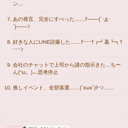
ン…
あの発言、完全にすべった……ﾁ───(´･д･
`)───ﾝ
好きな人にLINE誤爆した……ﾁｰｰｰ†┏┛墓┗┓†
ｰｰｰﾝ
会社のチャットで上司から謎の指示きた…ちー
ん(°ω。)←思考停止
推しイベント、全部落選……(´xωx`)ﾁｰﾝ……