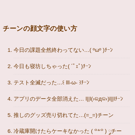
チーンの顔文字の使い方
今日の課題全然終わってない…( ºωº )ﾁｰﾝ
今日も寝坊しちゃった( ´ﾟｪﾟ)ﾁｰﾝ
テスト全滅だった…꒰ lll-ω- ꒱ﾁｰﾝ
アプリのデータ全部消えた… l||l(›ଳдଳ‹)l||lﾁｰﾝ
推しのグッズ売り切れてた…(=_=)チーン
冷蔵庫開けたらケーキなかった ( ꒪꒫꒪ ) ༘チー