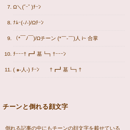
Ω＼(ˇｰˇ )ﾁｰﾝ
ﾅﾑｰ(-ﾉ-)/Ωﾁｰﾝ
（*￣ﾉ￣)/Ωチーン (*￣-￣)人 i~ 合掌
ﾁｰｰｰ†┏┛墓┗┓†ｰｰｰﾝ
( ๑-人-) ﾁｰﾝ †┏┛墓┗┓†
チーンと倒れる顔文字
倒れる記事の中にもチーンの顔文字を載せている