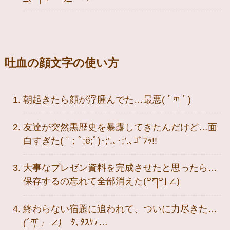
吐血の顔文字の使い方
朝起きたら顔が浮腫んでた…最悪( ´ ཀ ` )
友達が突然黒歴史を暴露してきたんだけど…面
白すぎた( ´；ﾟ;ё;ﾟ)･;’.､･;’.､ｺﾞﾌｯ!!
大事なプレゼン資料を完成させたと思ったら…
保存するの忘れて全部消えた(꒪ཀ꒪」∠)
終わらない宿題に追われて、ついに力尽きた…
(´ཀ`」 ∠)
ﾀ､ﾀｽｹﾃ…