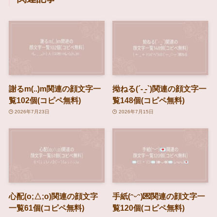
謝るm(..)m関連の顔文字一
拗ねる(´- ̯-`)関連の顔文字一
覧102個(コピペ無料)
覧148個(コピペ無料)
2026年7月23日
2026年7月15日
心配(o;△;o)関連の顔文字
手紙(ᵔᵕᵔ)💌関連の顔文字一
一覧61個(コピペ無料)
覧120個(コピペ無料)