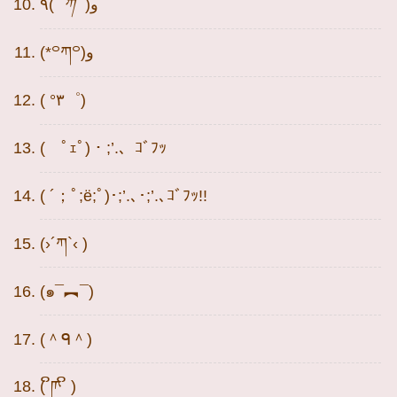
٩(
´ ཀ `
)و
(*꒪ཀ꒪)و
( °۳゜)
( ﾟｪﾟ)・;’.、ｺﾞﾌｯ
( ´；ﾟ;ё;ﾟ)･;’.､･;’.､ｺﾞﾌｯ!!
(›´ཀ`‹ )
(๑¯︻¯)
(＾ᑫ＾)
( ິཫ ິ )