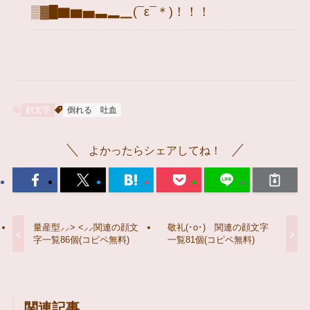
▒▓█▇▆▅▃▂▁(¯ε¯＊)！！！
顔文字
倒れる
吐血
よかったらシェアしてね！
量産型⸝⸝> <⸝⸝関連の顔文
敬礼(･o･)ゞ関連の顔文字
字一覧86個(コピペ無料)
一覧81個(コピペ無料)
関連記事