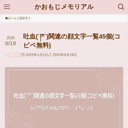
かおもじメモリアル
ホーム
顔文字
吐血(ˊཫˋ)関連の顔文字一覧45個(コ
2025
6/19
ピペ無料)
2025年1月1日
2025年6月19日
顔文字