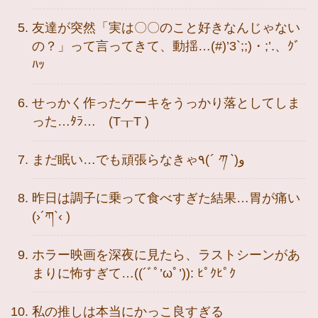
友達が突然「実は〇〇のこと好きなんじゃない
の？」って言ってきて、動揺…(#)’3`;;)・;’.、ｸﾞ
ﾊｯ
せっかく作ったケーキをうっかり落としてしま
った…ﾀﾗ… (T┰T )
まだ眠い…でも頑張らなきゃ٩(
´ ཀ `
)و
昨日は調子に乗って食べすぎた結果…胃が痛い
(›´ཀ`‹ )
ホラー映画を深夜に見たら、ラストシーンがあ
まりに怖すぎて…((´ﾞﾟ’ωﾟ’)): ﾋﾟｸﾋﾟｸ
私の推しは本当にかっこ良すぎる