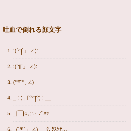
吐血で倒れる顔文字
:(´ཀ`」 ∠):
:(´¶`」 ∠):
(꒪ཀ꒪」∠)
_ : (┐「꒪ཀ꒪) : __
_|￣|○､;’.･ ﾌﾞﾊｯ
_(´ཀ`」 ∠)_ ﾀ､ﾀｽｹﾃ…