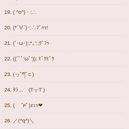
( ^o^)・:∴
(*´∀`)･:∴ﾌﾞﾊｯ!
(´･ω･):;*｡’:;ｸﾞﾌｯ
((´ﾞﾟ’ωﾟ’)): ﾋﾟｸﾋﾟｸ
(っ˘ཀ˘ｃ)
ﾀﾗ… (T┰T )
( ˆᴘˆ )ｫｪｯ❤
／(^q^)＼