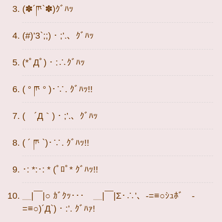
(✽︎´ཫ`✽︎)ｸﾞﾊｯ
(#)’3`;;)・;’.、ｸﾞﾊｯ
(*ﾟДﾟ)・:∴ｸﾞﾊｯ
( ° ཫ ° )･∵. ｸﾞﾊｯ!!
( ´Д｀)・;’.、ｸﾞﾊｯ
( ´ ཫ `)･∵. ｸﾞﾊｯ!!
･: *:･: * (ﾟﾛﾟ* ｸﾞﾊｯ!!
＿|￣|○ ｶﾞｸｯ･･･ ＿|￣|Σ･∴’、-=≡○ｼｭﾎﾞ -
=≡○)´Д`)・:’. ｸﾞﾊｧ!