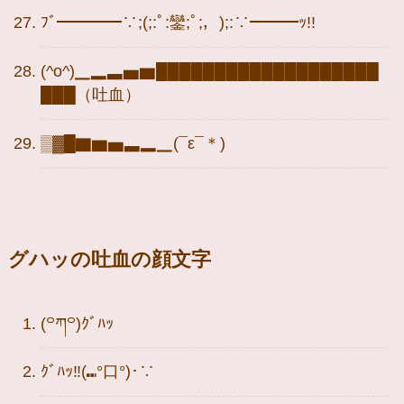
ﾌﾞ━━━━∵;(;:ﾟ:鑾;ﾟ;，);:∵━━━ｯ!!
(^o^)▁▂▃▅▆███████████████████
███（吐血）
▒▓█▇▆▅▃▂▁(¯ε¯＊)
グハッの吐血の顔文字
(꒪ཀ꒪)ｸﾞﾊｯ
ｸﾞﾊｯ‼(⑉°口°)･∵