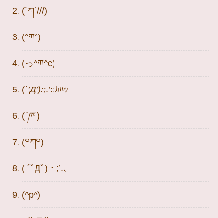
(´ཀ`///)
(°ཀ°)
(っ^ཀ^c)
(
´’Д’):;
.’:;ｶﾊｯ
(
ˊཫˋ
)
(꒪ཀ꒪)
( ´ﾟДﾟ)・;’.、
(^p^)