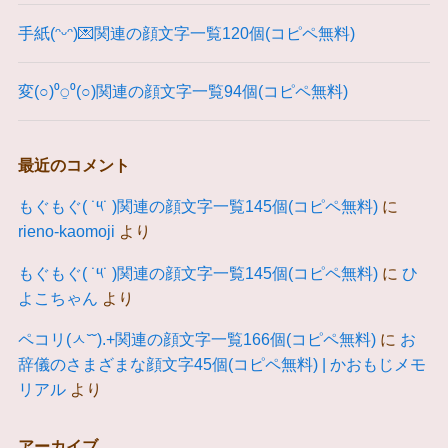
手紙(ᵔᵕᵔ)💌関連の顔文字一覧120個(コピペ無料)
変(○)⁰⍜⁰(○)関連の顔文字一覧94個(コピペ無料)
最近のコメント
もぐもぐ( ˙༥˙ )関連の顔文字一覧145個(コピペ無料)
に
rieno-kaomoji
より
もぐもぐ( ˙༥˙ )関連の顔文字一覧145個(コピペ無料)
に
ひ
よこちゃん
より
ペコリ(ㅅ˘˘).+関連の顔文字一覧166個(コピペ無料)
に
お
辞儀のさまざまな顔文字45個(コピペ無料) | かおもじメモ
リアル
より
アーカイブ