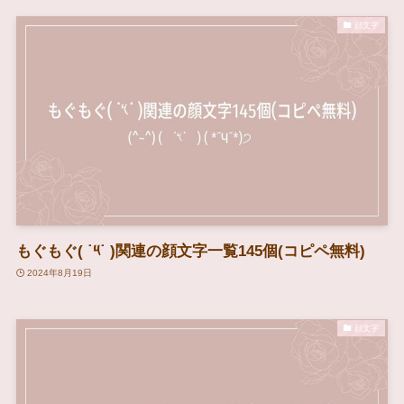
顔文字
もぐもぐ( ˙༥˙ )関連の顔文字一覧145個(コピペ無料)
2024年8月19日
顔文字