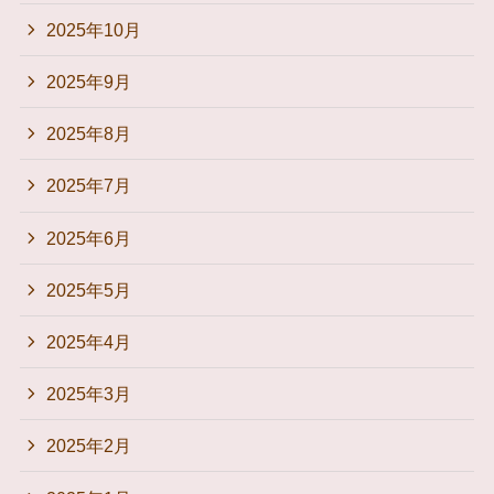
2025年10月
2025年9月
2025年8月
2025年7月
2025年6月
2025年5月
2025年4月
2025年3月
2025年2月