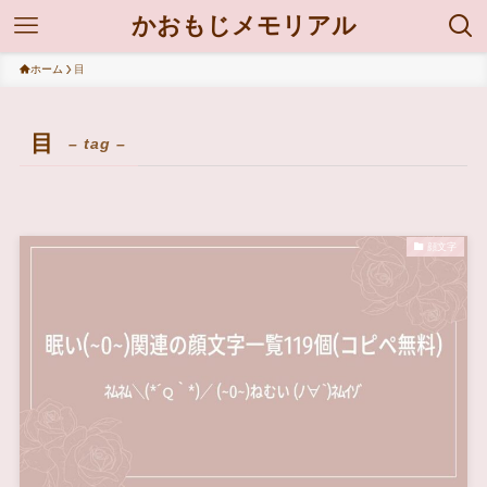
かおもじメモリアル
ホーム
目
目
– tag –
顔文字