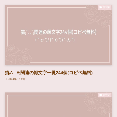
顔文字
猫₍˄. .˄₎関連の顔文字一覧244個(コピペ無料)
2024年8月19日
顔文字