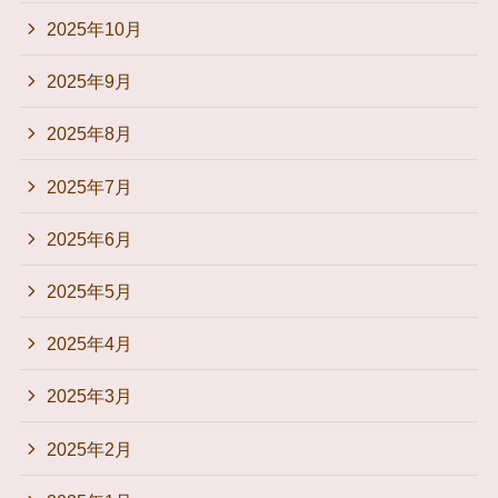
2025年10月
2025年9月
2025年8月
2025年7月
2025年6月
2025年5月
2025年4月
2025年3月
2025年2月