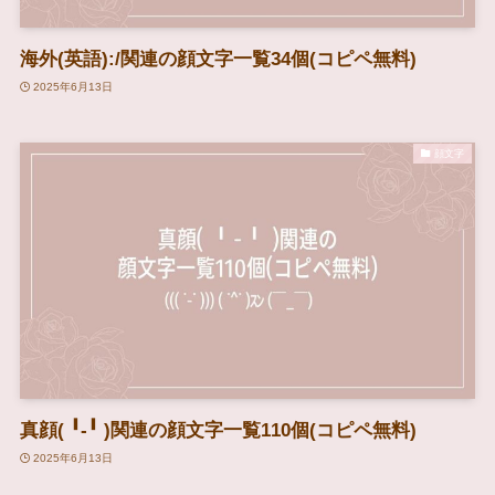
海外(英語):/関連の顔文字一覧34個(コピペ無料)
2025年6月13日
顔文字
真顔( ╹‐╹ )関連の顔文字一覧110個(コピペ無料)
2025年6月13日