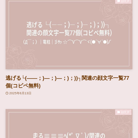
顔文字
逃げる└(――；)―；)―；)；))┐関連の顔文字一覧77
個(コピペ無料)
2025年6月13日
顔文字