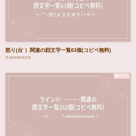
怒り(台´）関連の顔文字一覧63個(コピペ無料)
2025年6月12日
顔文字