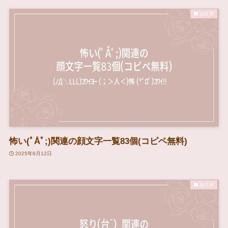
顔文字
怖い(ﾟÅﾟ;)関連の顔文字一覧83個(コピペ無料)
2025年6月12日
顔文字